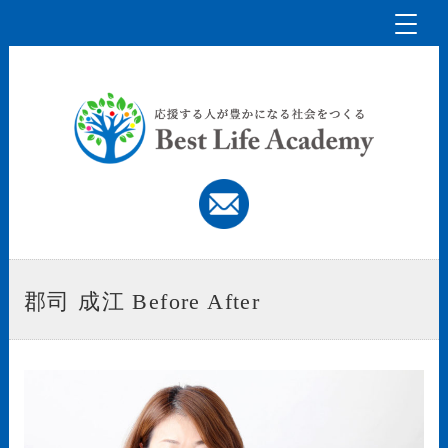
Toggl
naviga
郡司 成江 Before After