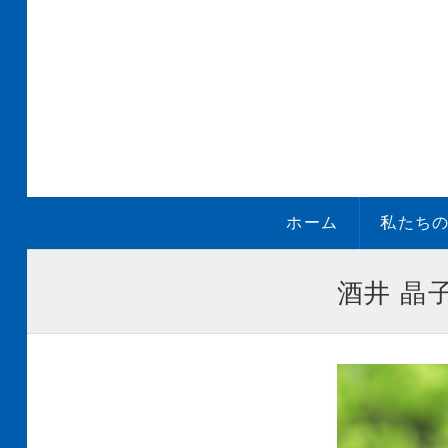
ホーム
私たち
酒井 晶子 B