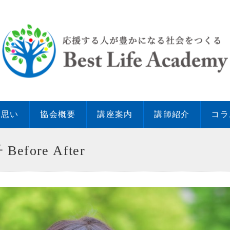
の思い
協会概要
講座案内
講師紹介
コラ
efore After