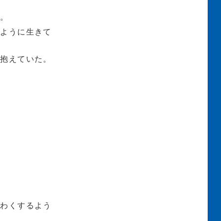
た。
いように生きて
を抱えていた。
くわくするよう