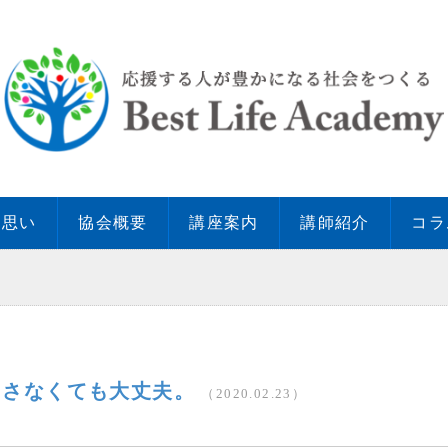
の思い
協会概要
講座案内
講師紹介
コラ
くさなくても大丈夫。
（2020.02.23）