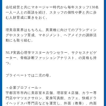
会社経営と共にマネージャー時代から毎年スタッフ130名
一人一人との面談を続け、スタッフの個性や夢と共に歩
む人財育成に重きをおく。
理美容業界はもちろん、異業種に向けてのブランディン
グやスタッフ育成、マネジメント、ヘアメイクの講師活
動にも取り組む。
NLP実践心理学マスターカウンセラー、サクセスナビゲ
ーター、骨格診断ファッションアナリスト、の資格も持
つ。
プライベートでは二児の母。
＜企業プロフィール＞
宇都宮市市内に美容室８店舗、理容室４店舗、カラー専
門店やマツエクサロン、変身写真館、カフェ、快眠ドラ
イヘッドスパ専門店などを運営し、外面（教養）、内面